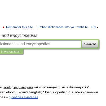
Remember this site
Embed dictionaries into your website
EN
s and Encyclopedias
Search!
Interpretations
tis
zoologija
|
vardynas
taksono
rangas
rūšis
atitikmenys
:
lot
.
eedletooth
;
Sloan
’
s
fangfish
;
Sloan
’
s
viperfish
rus
.
обыкновенный
inas
–
gyvatinės
švietenės