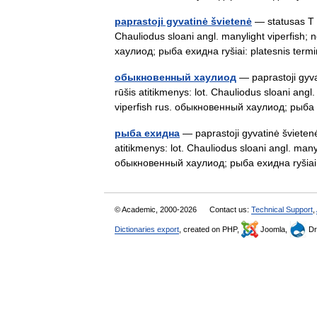
paprastoji gyvatinė švietenė
— statusas T s
Chauliodus sloani angl. manylight viperfish; 
хаулиод; рыба ехидна ryšiai: platesnis t
обыкновенный хаулиод
— paprastoji gyva
rūšis atitikmenys: lot. Chauliodus sloani angl.
viperfish rus. обыкновенный хаулиод; рыб
рыба ехидна
— paprastoji gyvatinė švietenė
atitikmenys: lot. Chauliodus sloani angl. manyl
обыкновенный хаулиод; рыба ехидна ryši
© Academic, 2000-2026
Contact us:
Technical Support
,
Dictionaries export
, created on PHP,
Joomla,
Dr