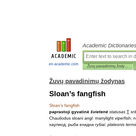
Academic Dictionarie
en-academic.com
Žuvų pavadinimų žodynas
Žuvų pavadinimų žodynas
Sloan’s fangfish
Sloan
’
s
fangfish
paprastoji
gyvatinė
švietenė
statusas
T
sri
Chauliodus
sloani
angl
.
manylight
viperfish
;
n
хаулиод
;
рыба
ехидна
ryšiai
:
platesnis
term