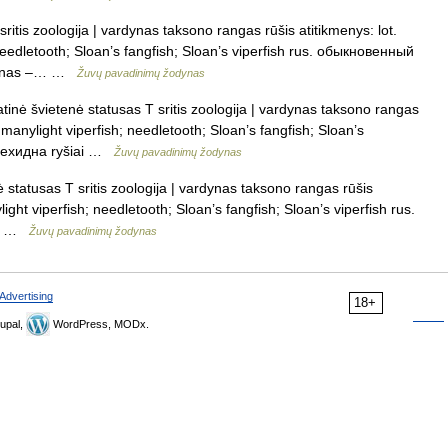
ritis zoologija | vardynas taksono rangas rūšis atitikmenys: lot.
needletooth; Sloan’s fangfish; Sloan’s viperfish rus. обыкновенный
erminas –… …
Žuvų pavadinimų žodynas
tinė švietenė statusas T sritis zoologija | vardynas taksono rangas
 manylight viperfish; needletooth; Sloan’s fangfish; Sloan’s
а ехидна ryšiai …
Žuvų pavadinimų žodynas
 statusas T sritis zoologija | vardynas taksono rangas rūšis
ight viperfish; needletooth; Sloan’s fangfish; Sloan’s viperfish rus.
ai …
Žuvų pavadinimų žodynas
Advertising
18+
upal,
WordPress, MODx.