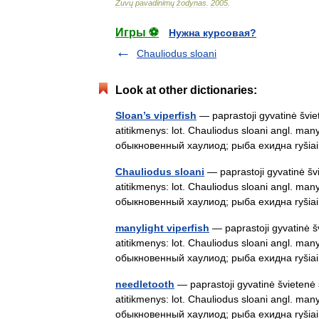
Žuvų
pavadinimų
žodynas
.
2005
.
Игры ⚽
Нужна курсовая?
Chauliodus sloani
Look at other dictionaries:
Sloan’s viperfish
— paprastoji gyvatinė šviet
atitikmenys: lot. Chauliodus sloani angl. manyl
обыкновенный хаулиод; рыба ехидна ryši
Chauliodus sloani
— paprastoji gyvatinė švi
atitikmenys: lot. Chauliodus sloani angl. manyl
обыкновенный хаулиод; рыба ехидна ryši
manylight viperfish
— paprastoji gyvatinė šv
atitikmenys: lot. Chauliodus sloani angl. manyl
обыкновенный хаулиод; рыба ехидна ryši
needletooth
— paprastoji gyvatinė švietenė s
atitikmenys: lot. Chauliodus sloani angl. manyl
обыкновенный хаулиод; рыба ехидна ryši